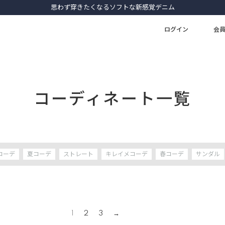
思わず穿きたくなるソフトな新感覚デニム
ログイン
会
コーディネート一覧
コーデ
夏コーデ
ストレート
キレイメコーデ
春コーデ
サンダル
1
2
3