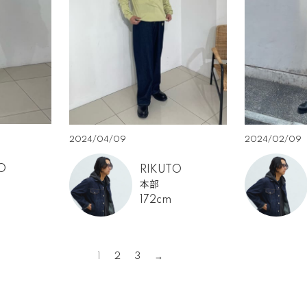
2024/04/09
2024/02/09
O
RIKUTO
本部
172cm
1
2
3