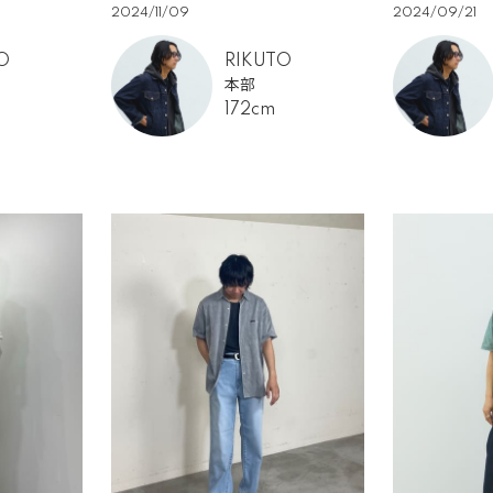
2024/11/09
2024/09/21
O
RIKUTO
本部
172cm