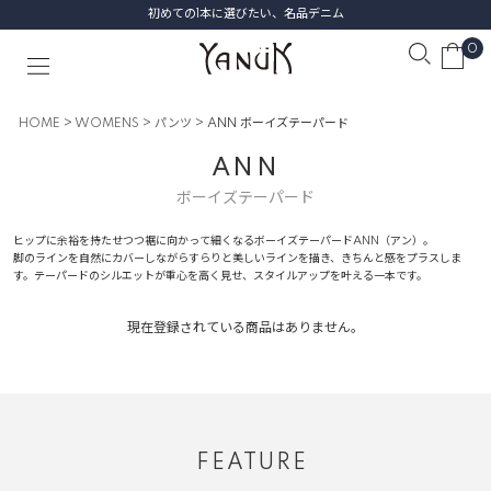
初めての1本に選びたい、名品デニム
0
HOME
WOMENS
パンツ
ANN ボーイズテーパード
ANN
ボーイズテーパード
ヒップに余裕を持たせつつ裾に向かって細くなるボーイズテーパードANN（アン）。
脚のラインを自然にカバーしながらすらりと美しいラインを描き、きちんと感をプラスしま
す。テーパードのシルエットが重心を高く見せ、スタイルアップを叶える一本です。
現在登録されている商品はありません。
FEATURE