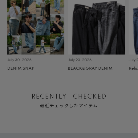
July 30 ,2026
July 23 ,2026
July 2 
DENIM SNAP
BLACK&GRAY DENIM
Relax
RECENTLY CHECKED
最近チェックしたアイテム