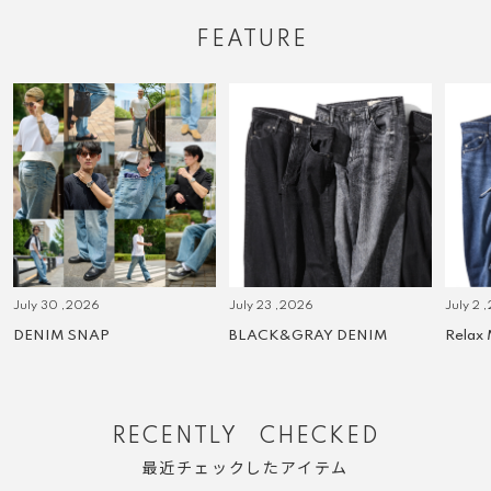
FEATURE
July 30 ,2026
July 23 ,2026
July 2 
DENIM SNAP
BLACK&GRAY DENIM
Relax
RECENTLY CHECKED
最近チェックしたアイテム