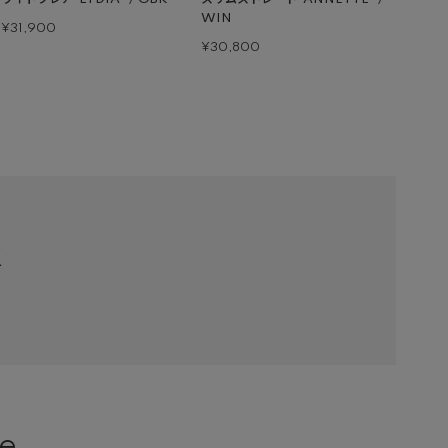
WIN
¥31,900
¥30,800
R
e ...