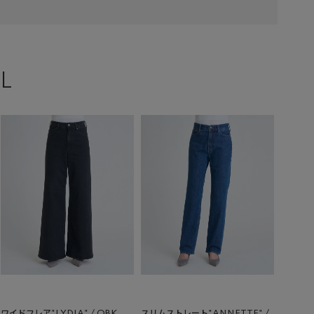
L
ワイドフレア"LYDIA" / OBK
スリムストレート"ANNETTE" /