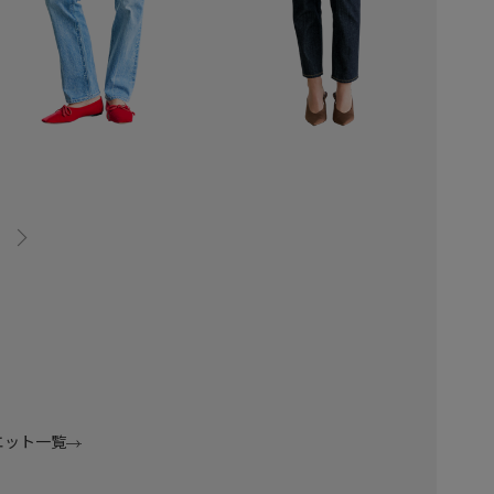
ANNETTE
ANN
スリムストレート
ボーイズテーパード
ボ
エット一覧