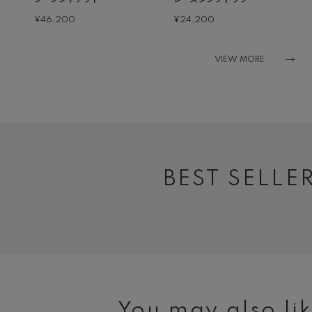
¥46,200
¥24,200
VIEW MORE
BEST SELLE
You may also lik