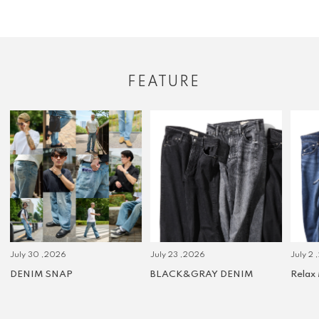
FEATURE
July 30 ,2026
July 23 ,2026
July 2 
DENIM SNAP
BLACK&GRAY DENIM
Relax