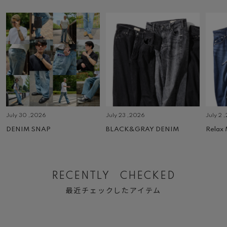
July 30 ,2026
July 23 ,2026
July 2 
DENIM SNAP
BLACK&GRAY DENIM
Relax
RECENTLY CHECKED
最近チェックしたアイテム