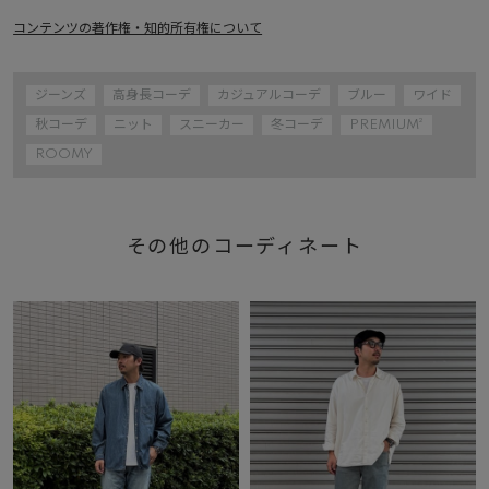
コンテンツの著作権・知的所有権について
ジーンズ
高身長コーデ
カジュアルコーデ
ブルー
ワイド
秋コーデ
ニット
スニーカー
冬コーデ
PREMIUM²
ROOMY
その他のコーディネート