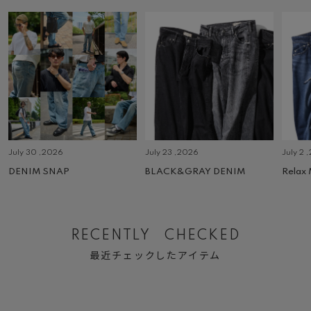
July 30 ,2026
July 23 ,2026
July 2 
DENIM SNAP
BLACK&GRAY DENIM
Relax
RECENTLY CHECKED
最近チェックしたアイテム