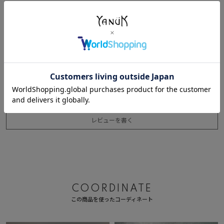
しまりすこ
1
購入者
非公開
投稿日
2026/06/13
涼しい！窮屈さとは無縁で楽にゆるっと履けてお気に入りです。夏はこれ
しか履けないかも、と思うくらいヘビロテ確定です！
すべてのレビューを見る
レビューを書く
COORDINATE
この商品を使ったコーディネート