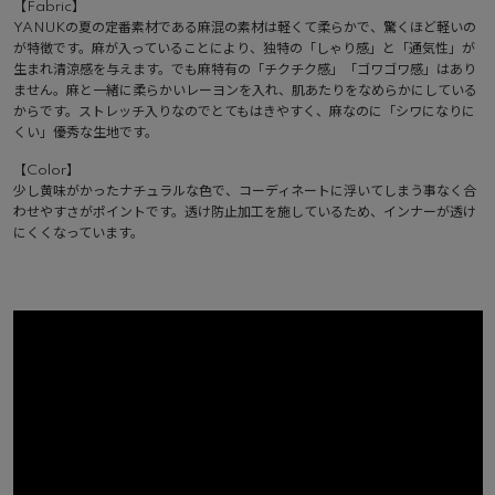
【Fabric】
YANUKの夏の定番素材である麻混の素材は軽くて柔らかで、驚くほど軽いの
が特徴です。麻が入っていることにより、独特の「しゃり感」と「通気性」が
生まれ清涼感を与えます。でも麻特有の「チクチク感」「ゴワゴワ感」はあり
ません。麻と一緒に柔らかいレーヨンを入れ、肌あたりをなめらかにしている
からです。ストレッチ入りなのでとてもはきやすく、麻なのに「シワになりに
くい」優秀な生地です。
【Color】
少し黄味がかったナチュラルな色で、コーディネートに浮いてしまう事なく合
わせやすさがポイントです。透け防止加工を施しているため、インナーが透け
にくくなっています。