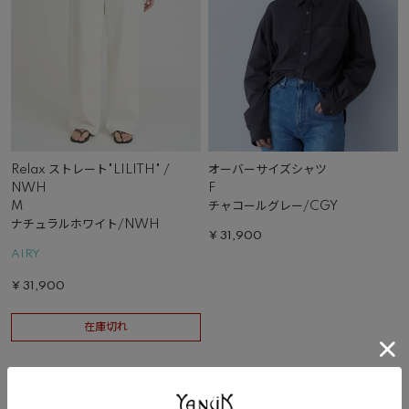
Relax ストレート"LILITH" /
オーバーサイズシャツ
NWH
F
M
チャコールグレー/CGY
ナチュラルホワイト/NWH
¥
31,900
AIRY
¥
31,900
在庫切れ