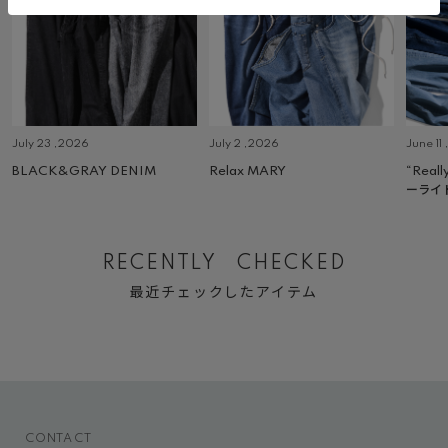
July 23 ,2026
July 2 ,2026
June 11
BLACK&GRAY DENIM
Relax MARY
“Real
ーライ
RECENTLY CHECKED
最近チェックしたアイテム
CONTACT