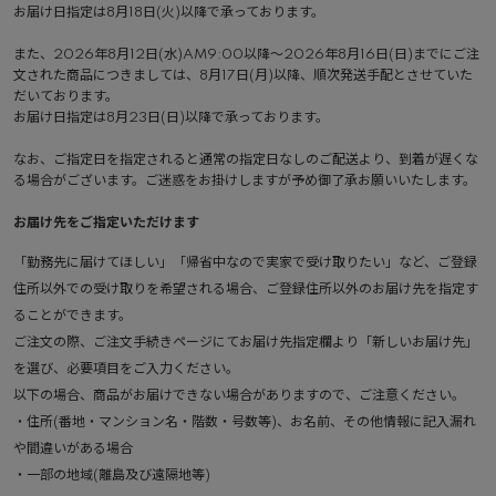
お届け日指定は8月18日(火)以降で承っております。
また、2026年8月12日(水)AM9:00以降～2026年8月16日(日)までにご注
文された商品につきましては、8月17日(月)以降、順次発送手配とさせていた
だいております。
お届け日指定は8月23日(日)以降で承っております。
なお、ご指定日を指定されると通常の指定日なしのご配送より、到着が遅くな
る場合がございます。ご迷惑をお掛けしますが予め御了承お願いいたします。
お届け先をご指定いただけます
「勤務先に届けてほしい」「帰省中なので実家で受け取りたい」など、ご登録
住所以外での受け取りを希望される場合、ご登録住所以外のお届け先を指定す
ることができます。
ご注文の際、ご注文手続きページにてお届け先指定欄より「新しいお届け先」
を選び、必要項目をご入力ください。
以下の場合、商品がお届けできない場合がありますので、ご注意ください。
・住所(番地・マンション名・階数・号数等)、お名前、その他情報に記入漏れ
や間違いがある場合
・一部の地域(離島及び遠隔地等)