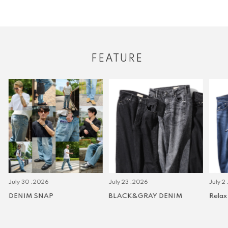
FEATURE
July 30 ,2026
July 23 ,2026
July 2 
DENIM SNAP
BLACK&GRAY DENIM
Relax