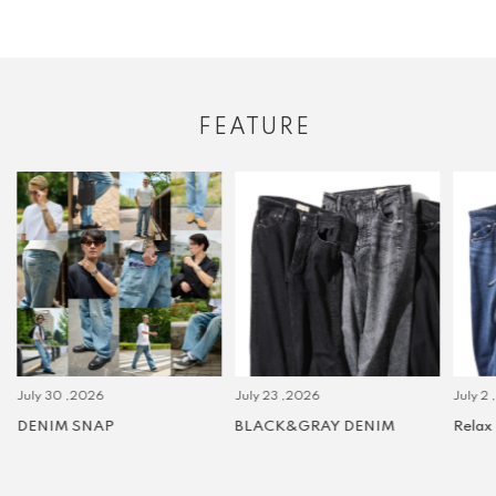
FEATURE
July 30 ,2026
July 23 ,2026
July 2 
DENIM SNAP
BLACK&GRAY DENIM
Relax