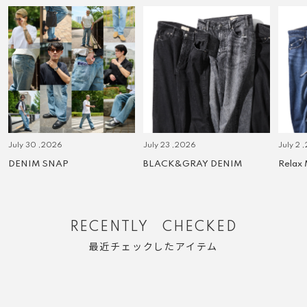
July 30 ,2026
July 23 ,2026
July 2 
DENIM SNAP
BLACK&GRAY DENIM
Relax
RECENTLY CHECKED
最近チェックしたアイテム