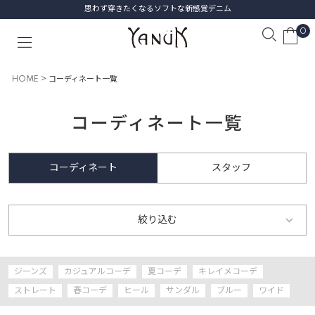
初めての1本に選びたい、名品デニム
0
HOME
コーディネート一覧
コーディネート一覧
コーディネート
スタッフ
絞り込む
ジーンズ
カジュアルコーデ
夏コーデ
キレイメコーデ
ストレート
春コーデ
ヒール
サンダル
ブルー
ワイド