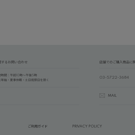
関するお問い合わせ
店舗でのご購入商品に
付時間：午前10時～午後5時
03-5722-3684
末年始・夏季休暇・土日祝祭日を除く
MAIL
ご利用ガイド
PRIVACY POLICY