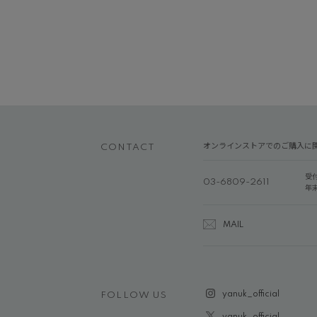
オンラインストアでのご購入に
CONTACT
受
03-6809-2611
年
MAIL
yanuk_official
FOLLOW US
yanuk_official