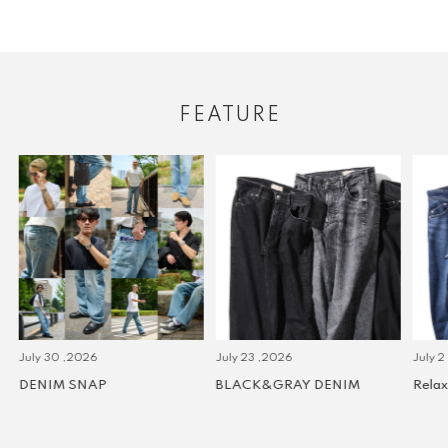
FEATURE
July 30 ,2026
July 23 ,2026
July 2 
DENIM SNAP
BLACK&GRAY DENIM
Relax