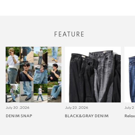
FEATURE
July 30 ,2026
July 23 ,2026
July 2 
DENIM SNAP
BLACK&GRAY DENIM
Relax