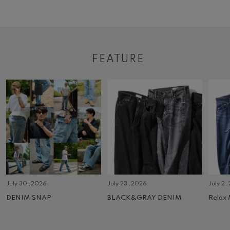
FEATURE
July 30 ,2026
July 23 ,2026
July 2 
DENIM SNAP
BLACK&GRAY DENIM
Relax