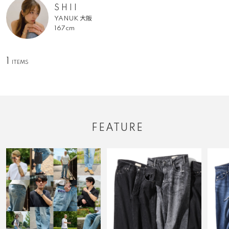
S H I I
YANUK 大阪
167cm
1
FEATURE