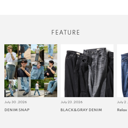
FEATURE
July 30 ,2026
July 23 ,2026
July 2 
DENIM SNAP
BLACK&GRAY DENIM
Relax