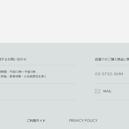
関するお問い合わせ
店舗でのご購入商品に
付時間：午前10時～午後5時
03-5722-3684
末年始・夏季休暇・土日祝祭日を除く
MAIL
ご利用ガイド
PRIVACY POLICY