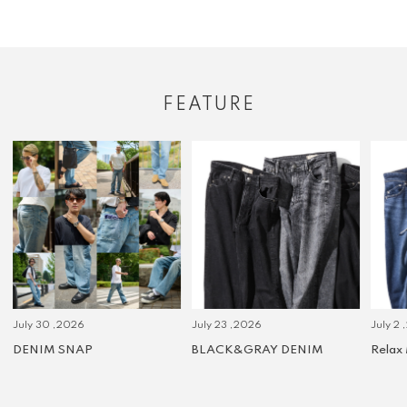
FEATURE
July 30 ,2026
July 23 ,2026
July 2 
DENIM SNAP
BLACK&GRAY DENIM
Relax