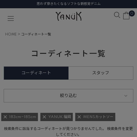
思わず穿きたくなるソフトな新感覚デニム
0
HOME
コーディネート一覧
コーディネート一覧
コーディネート
スタッフ
絞り込む
183cm~185cm
YANUK 福岡
MENSカットソー
検索条件に該当するコーディネートが見つかりませんでした。 検索条件を変更
してください。