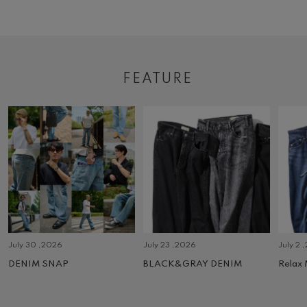
FEATURE
July 30 ,2026
July 23 ,2026
July 2 
DENIM SNAP
BLACK&GRAY DENIM
Relax