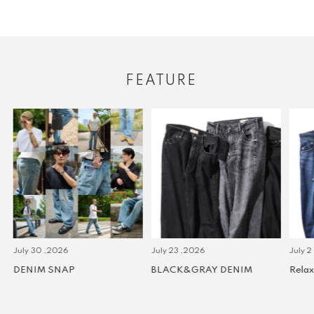
FEATURE
July 30 ,2026
July 23 ,2026
July 2 
DENIM SNAP
BLACK&GRAY DENIM
Relax