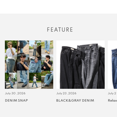
FEATURE
July 30 ,2026
July 23 ,2026
July 2 
DENIM SNAP
BLACK&GRAY DENIM
Relax