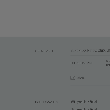
オンラインストアでのご購入に
CONTACT
受
03-6809-2611
年
MAIL
yanuk_official
FOLLOW US
yanuk_official