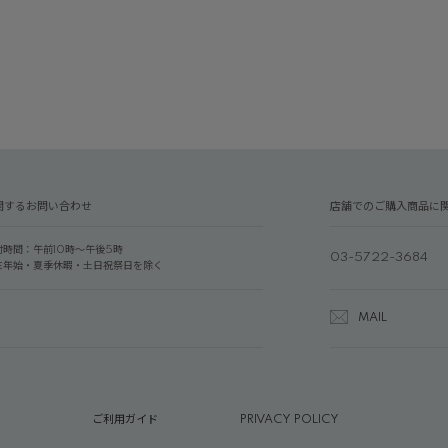
関するお問い合わせ
店舗でのご購入商品に
付時間：午前10時～午後5時
03-5722-3684
末年始・夏季休暇・土日祝祭日を除く
MAIL
ご利用ガイド
PRIVACY POLICY