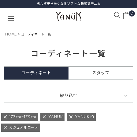
思わず穿きたくなるソフトな新感覚デニム
0
HOME
コーディネート一覧
コーディネート一覧
コーディネート
スタッフ
絞り込む
177cm~179cm
YANUK
YANUK 柏
カジュアルコーデ