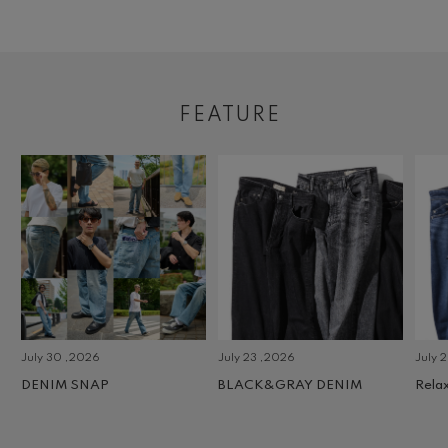
FEATURE
July 30 ,2026
July 23 ,2026
July 2 
DENIM SNAP
BLACK&GRAY DENIM
Relax