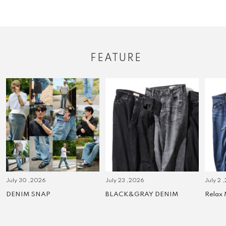
FEATURE
July 30 ,2026
July 23 ,2026
July 2 
DENIM SNAP
BLACK&GRAY DENIM
Relax