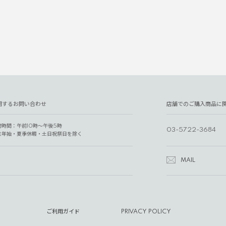
関するお問い合わせ
店舗でのご購入商品に
付時間：午前10時～午後5時
03-5722-3684
末年始・夏季休暇・土日祝祭日を除く
MAIL
ご利用ガイド
PRIVACY POLICY