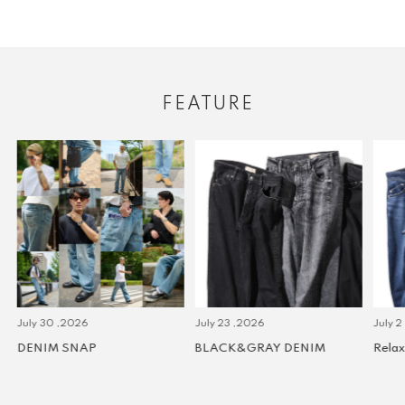
FEATURE
July 30 ,2026
July 23 ,2026
July 2 
DENIM SNAP
BLACK&GRAY DENIM
Relax