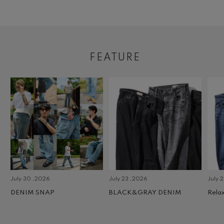
FEATURE
July 30 ,2026
July 23 ,2026
July 2 
DENIM SNAP
BLACK&GRAY DENIM
Relax