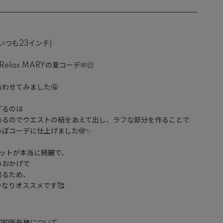
つも23インチ)

lax MARYの夏コーデ🫶🏻

わせてみました🤤

るのは

あるのでウエストの紐をあえて出し、ラフな部分を作ることで

ぽコーデに仕上げました🫣✨

エットが本当に綺麗で、

おかげで

るため、

なりオススメです🥰
