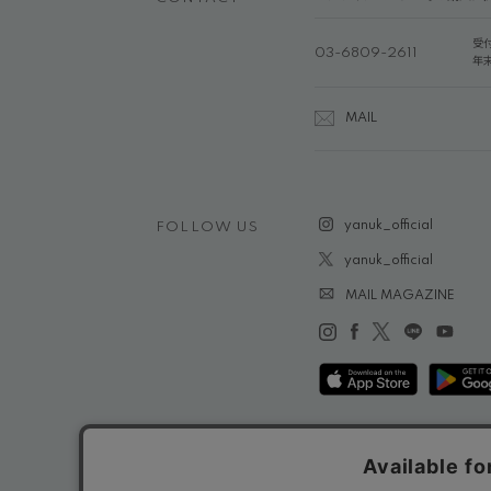
受
03-6809-2611
年
MAIL
yanuk_official
FOLLOW US
yanuk_official
MAIL MAGAZINE