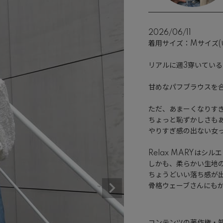
2026/06/11
着用サイズ：Mサイズ(い
リアルに週3穿いているRe
甘めなパフブラウスを合
ただ、あまーくなりすぎ
ちょっと恥ずかしさも
やりすぎ感の出ない女っ
Relax MARYはシル
しかも、柔らかい生地の
ちょうどいい落ち感が出
骨格ウェーブさんにもか