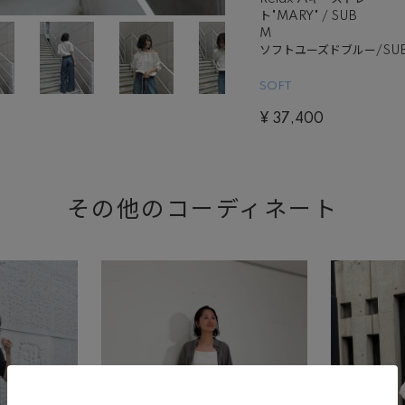
ト"MARY" / SUB
M
ソフトユーズドブルー/SU
SOFT
¥
37,400
その他のコーディネート