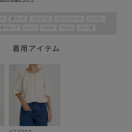
知的所有権について
ーデ
夏コーデ
ストレート
キレイメコーデ
サンダル
骨格ウェーブ
シャツ
MARY
Relax
ブルべ夏
着用アイテム
パフブラウス