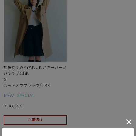
加藤かすみ×YANUK バギーハーフ
パンツ / CBK
S
カットオフブラック/CBK
NEW
SPECIAL
¥
30,800
在庫切れ