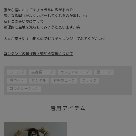
腰から裾にかけてナチュラルに広がるので

気になる脚も程よくカバーしてくれるのが嬉しい☺️

私もこの暑い夏に向けて

物理的に生地を減らしてみようと思います。笑

大人が穿きやすい形なのでぜひチャレンジしてみてください✨
コンテンツの著作権・知的所有権について
ジーンズ
高身長コーデ
カジュアルコーデ
夏コーデ
春コーデ
サンダル
骨格ウェーブ
ブラック
コラボレーション
着用アイテム