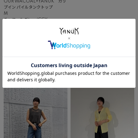
OUR WACOAL×YANUK カッ
プイン パイルタンクトップ
M
チャコールグレー/CGY
NEW
SPECIAL
¥
11,000
その他のコーディネート