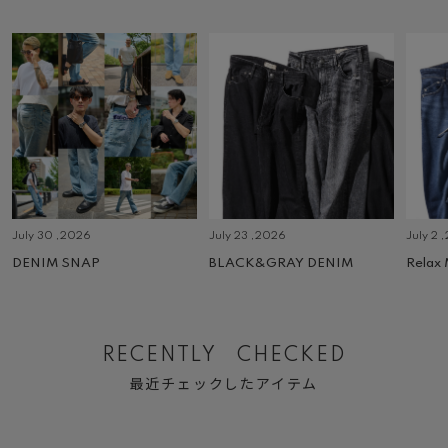
July 30 ,2026
July 23 ,2026
July 2 
DENIM SNAP
BLACK&GRAY DENIM
Relax
RECENTLY CHECKED
最近チェックしたアイテム