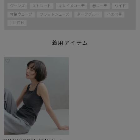
ジーンズ
ストレート
キレイメコーデ
春コーデ
ワイド
骨格ウェーブ
フラットシューズ
ダークブルー
イエベ春
LILITH
着用アイテム