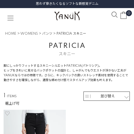
思わず穿きたくなるソフトな新感覚デニム
0
HOME
WOMENS
パンツ
PATRICIA スキニー
PATRICIA
スキニー
脚にしっかりフィットするスキニーシルエットPATRICIA(パトリシア)。
ヒップをきれいに見せるバックポケットの設計と、しゃがんでもウエストが浮かない工夫が
YANUKならではの特徴です。さらに、キックバックの良いストレッチ素材を使用することで
動きやすさを確保しながら、適度な締め付け感でスタイルアップ効果も叶えます。
1
並び替え
裾上げ可