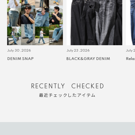
July 30 ,2026
July 23 ,2026
July 2 
DENIM SNAP
BLACK&GRAY DENIM
Relax
RECENTLY CHECKED
最近チェックしたアイテム