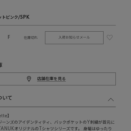
トピンク/SPK
F
入荷お知らせメール
在庫切れ
庫
店舗在庫を見る
ついて
ette】
Kジーンズのアイデンティティ、バックポケットのY刺繍が首元に
YANUKオリジナルのTシャツシリーズです。 身幅はゆったり