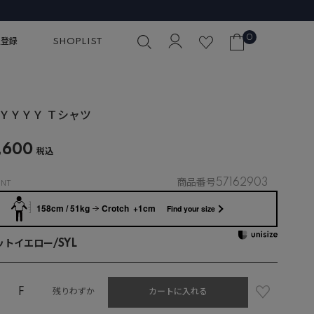
想像を超えた軽さに驚く“Really Light Denim”
0
員登録
SHOPLIST
ＹＹＹＹ Ｔシャツ
,600
税込
商品番号
57162903
158cm / 51kg
Crotch +1cm
Find your size
トイエロー/SYL
F
カートに入れる
残りわずか