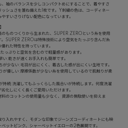
も、袖のバランスを少しコンパクトめにすることで、着やすさ
リッシュさを兼ね備えた1枚です。Y刺繍の色は、コーディネー
みやすいさりげない配色になっています。
c】
島のものつくりから生まれた、SUPER ZEROという糸を使用
す。SUPER ZEROは特殊技術により空気をたっぷり含んだ糸
の優れた特性を持っています。
感:たっぷりと空気を含むので軽量感があります。
が早い:乾きが速くお手入れも簡単です。
落ちが少ない:毛羽が出にくく、着古した感が出にくい生地です。
たりが優しい:摩擦係数が少ない糸を使用しているので肌触りが柔
。
いが持続:洗濯してもふっくらした風合いが持続します。何度洗濯
が劣化しにくく長くご愛用いただけます。
材料のコットンの使用量も少なく、資源の無駄使いを抑えま
】
取り入れやすく、モダンな印象でジーンズコーディネートにも映
ーベットピンク、シャーベットイエローの2色展開です。