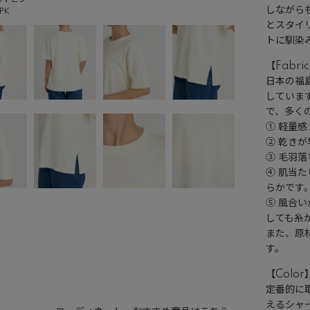
しながら
PK
とスタイ
トに馴染
【Fabri
日本の福
していま
で、多く
① 軽量
② 乾き
③ 毛羽
④ 肌当
らかです
⑤ 風合
しても糸
また、原
す。
【Color
定番的に
えるシャ