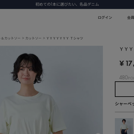
ログイン
会
ト＆カットソー
カットソー
ＹＹＹＹＹＹＹ Ｔシャツ
ＹＹＹ
¥
17
480
シャーベッ