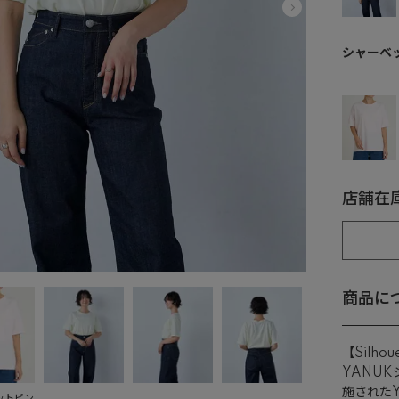
シャーベッ
店舗在
商品に
【Silhou
YANU
施された
ットピン