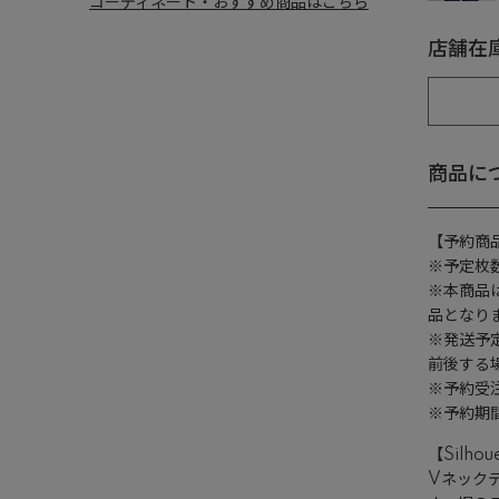
コーディネート・おすすめ商品はこちら
店舗在
商品に
【予約商
※予定枚
※本商品は
品となり
※発送予
前後する
※予約受
※予約期
【Silhou
Vネック