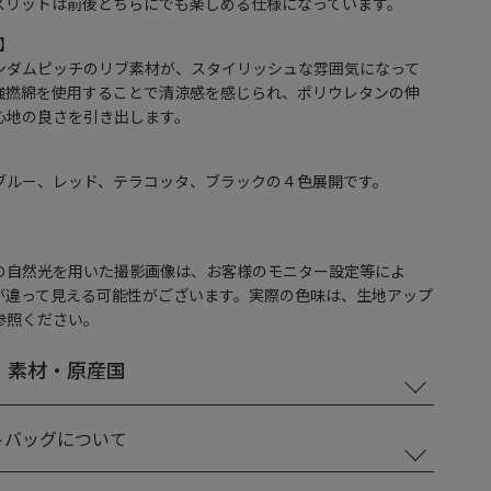
スリットは前後どちらにでも楽しめる仕様になっています。
c】
ンダムピッチのリブ素材が、スタイリッシュな雰囲気になって
強撚綿を使用することで清涼感を感じられ、ポリウレタンの伸
心地の良さを引き出します。
】
ブルー、レッド、テラコッタ、ブラックの４色展開です。
の自然光を用いた撮影画像は、お客様のモニター設定等によ
が違って見える可能性がございます。実際の色味は、生地アップ
参照ください。
・素材・原産国
トバッグについて