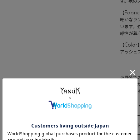
す。裾の
【Fabri
細かなラ
います。
縮性が着
【Color
アッシュ
※野外で
り、色味
画像をご
サイズ
ギフ