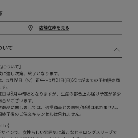
庫
店舗在庫を見る
ついて
品について】
数に達し次第、終了となります。
、5月19日（火）正午～5月31日(日)23:59までの予約販売商
ます。
定日は8月中旬頃となりますが、生産の都合上お届け予定が多少
場合がございます。
注商品に関しましては、通常商品との同梱/配送は承れません。
間終了後のご注文キャンセルは承れません。
ette】
デザインで、女性らしい雰囲気に着こなせるロングスリーブで