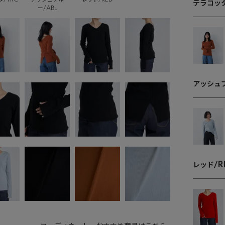
テラコッタ
ー/ABL
アッシュブ
レッド/R