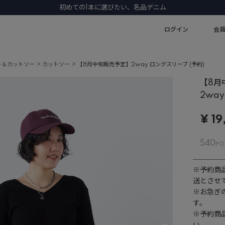
初めての1本に選びたい、名品デニム
ログイン
会
ト＆カットソー
カットソー
【8月中旬販売予定】2way ロングスリーブ (予約)
【8月
2way
¥
19
540
※予約商
送とさせ
※お急ぎ
す。
※予約商