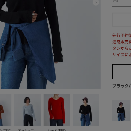
い。
先行予約
通常販売
タンから
サイズに
ブラック/
/TRC
アッシュブル
レッド/RED