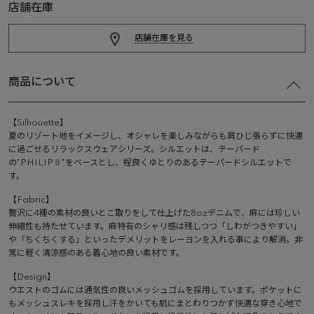
店舗在庫
店舗在庫を見る
商品について
【Silhouette】
夏のリゾート地をイメージし、オシャレを楽しみながらも肩ひじ張らずに快適
に過ごせるリラックスウェアシリーズ。シルエットは、テーパード
の"PHILIPⅡ"をベースとし、程良くゆとりのあるテーパードシルエットで
す。
【Fabric】
贅沢に4種の素材の良いとこ取りをして仕上げた8ozデニムで、麻には珍しい
伸縮性も持たせています。麻特有のシャリ感は残しつつ「しわがつきやすい」
や「ちくちくする」といったデメリットをレーヨンを入れる事により解消。非
常に軽く清涼感のある着心地の良い素材です。
【Design】
ウエストのゴムには通気性の良いメッシュゴムを採用しています。ポケットに
もメッシュスレキを採用し汗をかいても肌にまとわりつかず快適な穿き心地で