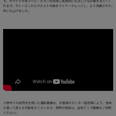
す。ホワイトの革ラベル・ボタンを採用し視覚的にも涼しげな印象を与えてく
れます。今シーズンからウエストの紐をマイナーチェンジし、より洗練された1
本に仕上げました。
※野外での自然光を用いた撮影画像は、お客様のモニター設定等により、色味
が違って見える可能性がございます。実際の色味は、生地アップ画像をご参照
ください。