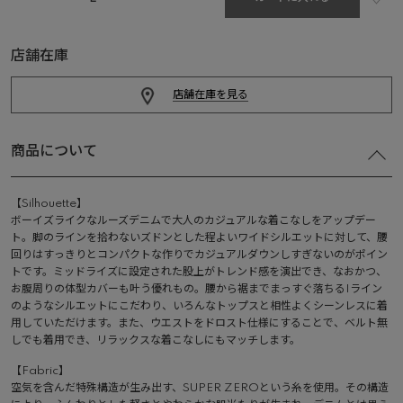
店舗在庫
店舗在庫を見る
商品について
【Silhouette】
ボーイズライクなルーズデニムで大人のカジュアルな着こなしをアップデー
ト。脚のラインを拾わないズドンとした程よいワイドシルエットに対して、腰
回りはすっきりとコンパクトな作りでカジュアルダウンしすぎないのがポイン
トです。ミッドライズに設定された股上がトレンド感を演出でき、なおかつ、
お腹周りの体型カバーも叶う優れもの。腰から裾までまっすぐ落ちるIライン
のようなシルエットにこだわり、いろんなトップスと相性よくシーンレスに着
用していただけます。また、ウエストをドロスト仕様にすることで、ベルト無
しでも着用でき、リラックスな着こなしにもマッチします。
【Fabric】
空気を含んだ特殊構造が生み出す、SUPER ZEROという糸を使用。その構造