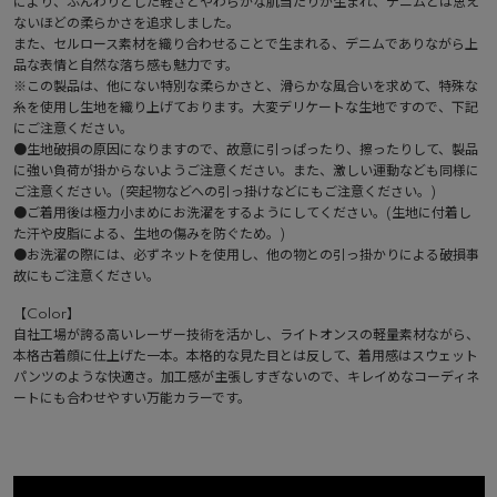
により、ふんわりとした軽さとやわらかな肌当たりが生まれ、デニムとは思え
ないほどの柔らかさを追求しました。
また、セルロース素材を織り合わせることで生まれる、デニムでありながら上
品な表情と自然な落ち感も魅力です。
※この製品は、他にない特別な柔らかさと、滑らかな風合いを求めて、特殊な
糸を使用し生地を織り上げております。大変デリケートな生地ですので、下記
にご注意ください。
●生地破損の原因になりますので、故意に引っぱったり、擦ったりして、製品
に強い負荷が掛からないようご注意ください。また、激しい運動なども同様に
ご注意ください。(突起物などへの引っ掛けなどにもご注意ください。)
●ご着用後は極力小まめにお洗濯をするようにしてください。(生地に付着し
た汗や皮脂による、生地の傷みを防ぐため。)
●お洗濯の際には、必ずネットを使用し、他の物との引っ掛かりによる破損事
故にもご注意ください。
【Color】
自社工場が誇る高いレーザー技術を活かし、ライトオンスの軽量素材ながら、
本格古着顔に仕上げた一本。本格的な見た目とは反して、着用感はスウェット
パンツのような快適さ。加工感が主張しすぎないので、キレイめなコーディネ
ートにも合わせやすい万能カラーです。