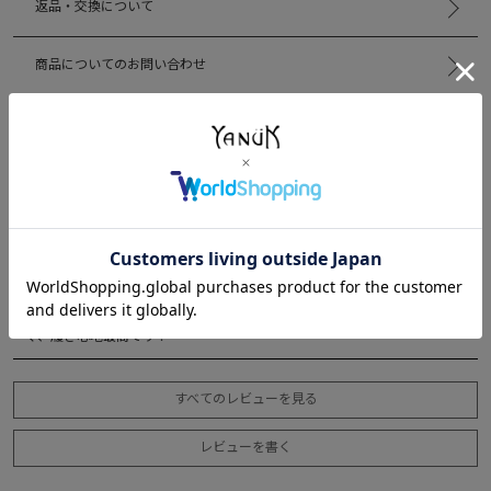
返品・交換について
商品についてのお問い合わせ
5.00
1
みな
1
購入者
30代
投稿日
2026/06/14
162センチで、普段23インチを選んでいます。サイズ悩みましたがMサイ
ズにしました。ゆるっとはけて結果良かったと思います。生地が柔らか
く、履き心地最高です！
すべてのレビューを見る
レビューを書く