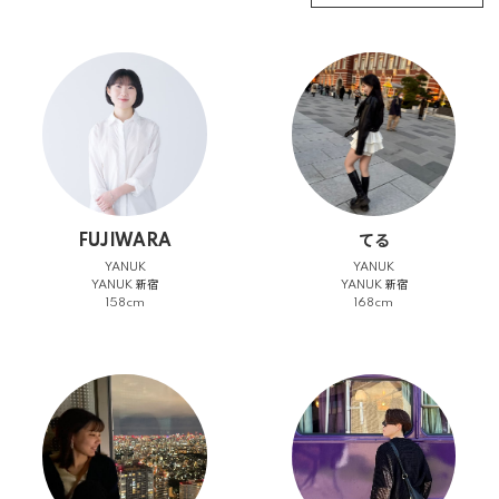
FUJIWARA
てる
YANUK
YANUK
YANUK 新宿
YANUK 新宿
158cm
168cm