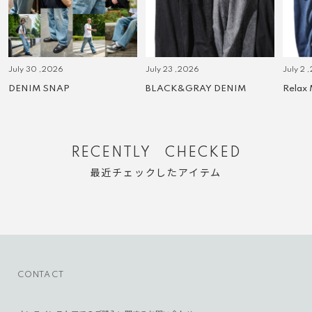
July 30 ,2026
July 23 ,2026
July 2 
DENIM SNAP
BLACK&GRAY DENIM
Relax
RECENTLY CHECKED
最近チェックしたアイテム
CONTACT