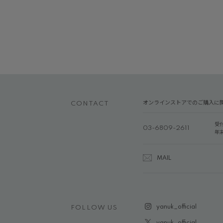
オンラインストアでのご購入に
CONTACT
受
03-6809-2611
年
MAIL
yanuk_official
FOLLOW US
yanuk_official