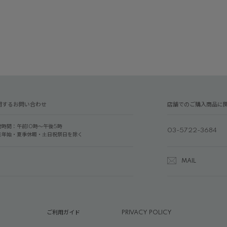
関するお問い合わせ
店舗でのご購入商品に
付時間：午前10時～午後5時
03-5722-3684
末年始・夏季休暇・土日祝祭日を除く
MAIL
ご利用ガイド
PRIVACY POLICY