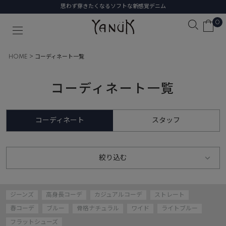
思わず穿きたくなるソフトな新感覚デニム
0
HOME
コーディネート一覧
コーディネート一覧
コーディネート
スタッフ
絞り込む
ジーンズ
高身長コーデ
カジュアルコーデ
ストレート
春コーデ
ブルー
骨格ナチュラル
ワイド
ライトブルー
フラットシューズ