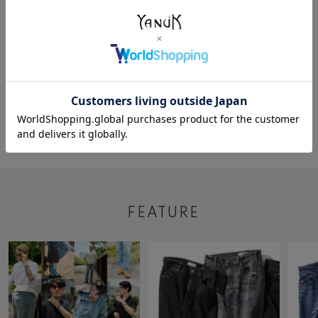
2023/10/04
AWA
YANUK なんば
163cm
5
FEATURE