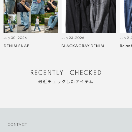
July 30 ,2026
July 23 ,2026
July 2 
DENIM SNAP
BLACK&GRAY DENIM
Relax
RECENTLY CHECKED
最近チェックしたアイテム
CONTACT