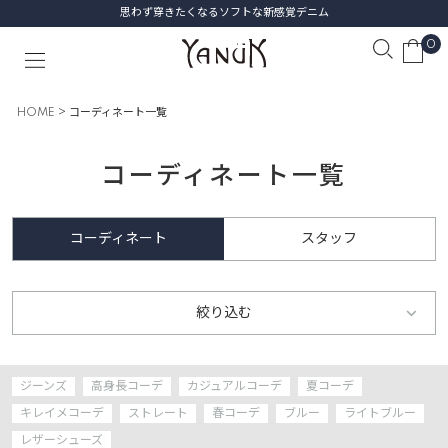
思わず穿きたくなるソフトな新感覚デニム
0
HOME
コーディネート一覧
コーディネート一覧
コーディネート
スタッフ
絞り込む
ジーンズ
高身長コーデ
カジュアルコーデ
夏コーデ
キレイメコーデ
ストレート
春コーデ
ブルー
ライトブルー
レザーシューズ