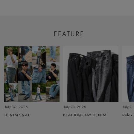
FEATURE
July 30 ,2026
July 23 ,2026
July 2 
DENIM SNAP
BLACK&GRAY DENIM
Relax