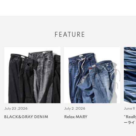
FEATURE
July 23 ,2026
July 2 ,2026
June 11
BLACK&GRAY DENIM
Relax MARY
“Real
ーライ