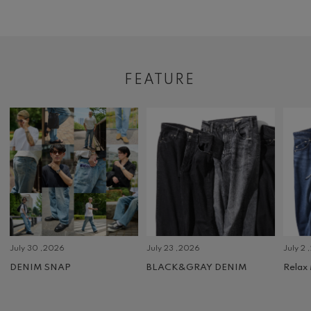
FEATURE
July 30 ,2026
July 23 ,2026
July 2 
DENIM SNAP
BLACK&GRAY DENIM
Relax