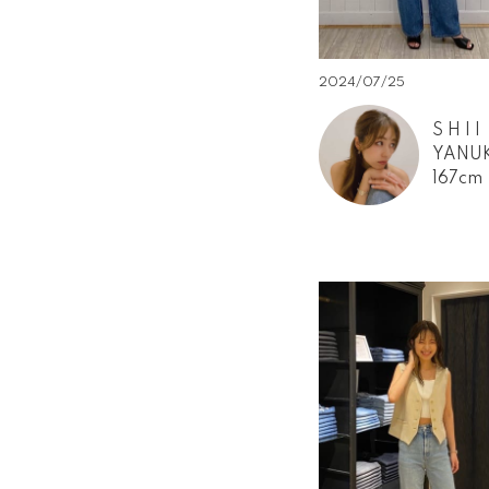
2024/07/25
S H I I
YANU
167cm