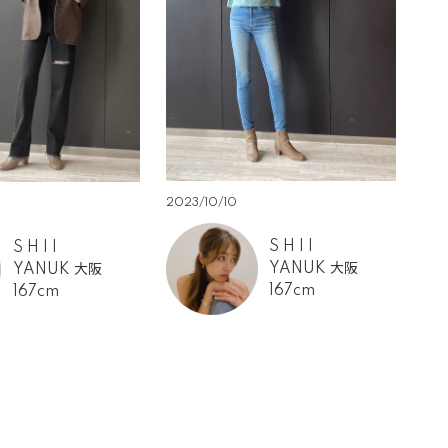
2023/10/10
S H I I
S H I I
YANUK 大阪
YANUK 大阪
167cm
167cm