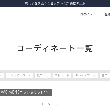
初めての1本に選びたい、名品デニム
ログイン
会
コーディネート一覧
デ
カジュアルコーデ
夏コーデ
ストレート
キレイメコーデ
春コ
WOMENSニット＆カットソー
1
2