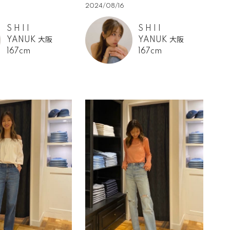
2024/08/16
S H I I
S H I I
YANUK 大阪
YANUK 大阪
167cm
167cm