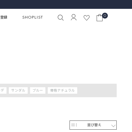
0
員登録
SHOPLIST
ーデ
サンダル
ブルー
骨格ナチュラル
並び替え