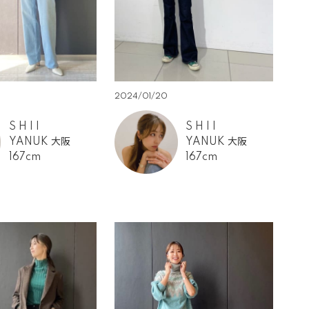
2024/01/20
S H I I
S H I I
YANUK 大阪
YANUK 大阪
167cm
167cm