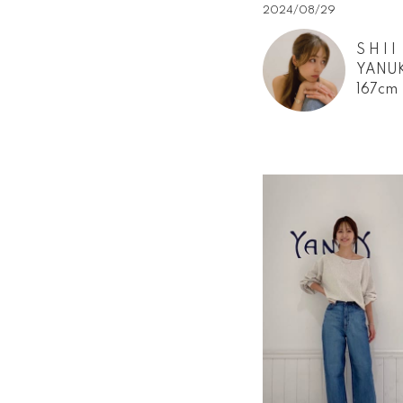
2024/08/29
S H I I
YANU
167cm