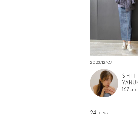
2023/12/07
S H I I
YANU
167cm
24