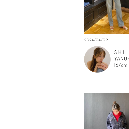
2024/04/09
S H I I
YANU
167cm