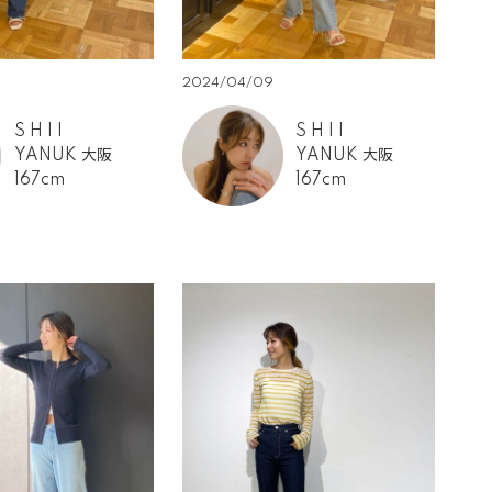
2024/04/09
S H I I
S H I I
YANUK 大阪
YANUK 大阪
167cm
167cm