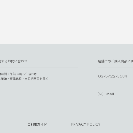
関するお問い合わせ
店舗でのご購入商品に
付時間：午前10時～午後5時
03-5722-3684
末年始・夏季休暇・土日祝祭日を除く
MAIL
ご利用ガイド
PRIVACY POLICY