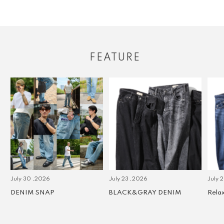
FEATURE
July 30 ,2026
July 23 ,2026
July 2 
DENIM SNAP
BLACK&GRAY DENIM
Relax